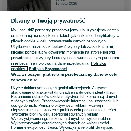
10 lipca 2026
Dbamy o Twoją prywatność
Pustak szlifowany 25pw
Cerpol Kozłowice na piankę
My i nasi
447
partnerzy przechowujemy lub uzyskujemy dostęp
dostawa PL
5,25 zł
do informacji na urządzeniu, takich jak unikalne identyfikatory w
plikach cookie w celu przetwarzania danych osobowych.
Użytkownik może zaakceptować wybory lub zarządzać nimi,
Turów
klikając poniżej lub w dowolnym momencie na stronie polityki
10 lipca 2026
prywatności. Te wybory będą sygnalizowane naszym partnerom
i nie będą miały wpływu na dane przeglądania.
Polityka
cookies,
Polityka Prywatności
Pustak ceramiczny mega max
Wraz z naszymi partnerami przetwarzamy dane w celu
25pw Cerpol Kozłowice cena z
zapewnienia:
dostawą HDS
5,49 zł
Użycie dokładnych danych geolokalizacyjnych. Aktywne
skanowanie charakterystyki urządzenia do celów identyfikacji.
Rozumienie odbiorców dzięki statystyce lub kombinacji danych
Turów
z różnych źródeł. Przechowywanie informacji na urządzeniu lub
10 lipca 2026
dostęp do nich. Pomiar efektywności reklam. Rozwój i
ulepszanie usług. Tworzenie profili w celu personalizacji treści.
Tworzenie profili w celu spersonalizowanych reklam.
Wykorzystywanie ograniczonych danych do wyboru reklam.
Wykorzystywanie ograniczonych danych do wyboru treści.
Pomiar efektywności treści. Wykorzystanie profili do wyboru