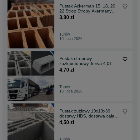
Pustak Ackerman 15, 18, 20,
22 Strop Stropy Akermany
dostawa HDS lub cała PL
3,80 zł
Turów
10 lipca 2026
Pustak stropowy
żużlobetonowy Teriva 4,01
belki rozładunek HDS
4,70 zł
Turów
10 lipca 2026
Pustak żużlowy 19x19x39
dostawy HDS, dostawa cała
PL
4,50 zł
Turów