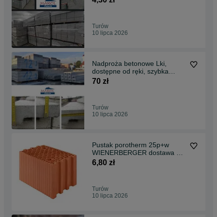
Turów
10 lipca 2026
Nadproża betonowe Lki,
dostępne od ręki, szybka
dostawa
70 zł
Turów
10 lipca 2026
Pustak porotherm 25p+w
WIENERBERGER dostawa z
HDS ceramika budowa
6,80 zł
Turów
10 lipca 2026