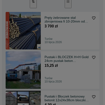
Pręty żebrowane stal
zbrojeniowa fi 10-20mm od
ręki, szybka dostawa, pustaki
3 700 zł
fundamenty bloczki
Turów
10 lipca 2026
Pustaki i BLOCZEK H+H Gold
24cm pustak beton
komórkowy gazobeton
15,25 zł
dostawy HDS
Turów
10 lipca 2026
Pustaki i Bloczek betonowy
betonit 12x24x38cm bloczki
dostawa HDS
4,30 zł